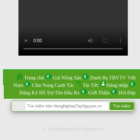
Trang chủ
Giá Nông Sản
Danh Bạ TBVTV Việt
Nam
Cẩm Nang Canh Tác
Tin Tức
Đăng nhập
Đăng Ký Hỗ Trợ Tìm Đầu Ra
Giới Thiệu
Hỏi Đáp
© NongNghiepTayNguyen.vn