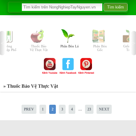
Nông
Thuốc Bảo
Phân Bón Lá
Phân Bón
Giống C
Nghiệp Phố
Vệ Thực Vật
Gốc
Trồng
» Thuốc Bảo Vệ Thực Vật
...
PREV
1
2
3
4
23
NEXT