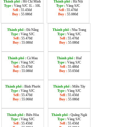
Thành phố :
Hồ Chí Minh
Thành phố :
Hà Nội
Type :
Vàng SJC 1L - 10L
Type :
Vàng SJC
Sell :
55.450đ
Sell :
55.470đ
Buy :
55.080đ
Buy :
55.080đ
Thành phố :
Đà Nẵng
Thành phố :
Nha Trang
Type :
Vàng SJC
Type :
Vàng SJC
Sell :
55.470đ
Sell :
55.470đ
Buy :
55.080đ
Buy :
55.080đ
Thành phố :
Cà Mau
Thành phố :
Huế
Type :
Vàng SJC
Type :
Vàng SJC
Sell :
55.470đ
Sell :
55.480đ
Buy :
55.080đ
Buy :
55.050đ
Thành phố :
Bình Phước
Thành phố :
Miền Tây
Type :
Vàng SJC
Type :
Vàng SJC
Sell :
55.470đ
Sell :
55.450đ
Buy :
55.060đ
Buy :
55.080đ
Thành phố :
Biên Hòa
Thành phố :
Quãng Ngãi
Type :
Vàng SJC
Type :
Vàng SJC
Sell :
55.450đ
Sell :
55.450đ