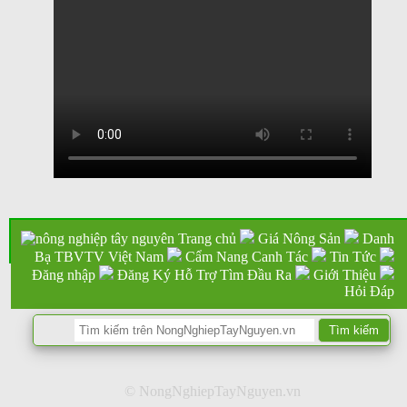
Trang chủ
Giá Nông Sản
Danh
Bạ TBVTV Việt Nam
Cẩm Nang Canh Tác
Tin Tức
Đăng nhập
Đăng Ký Hỗ Trợ Tìm Đầu Ra
Giới Thiệu
Hỏi Đáp
© NongNghiepTayNguyen.vn