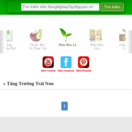
Nông
Thuốc Bảo
Phân Bón Lá
Phân Bón
Giống C
Nghiệp Phố
Vệ Thực Vật
Gốc
Trồng
» Tăng Trưởng Trái Non
1