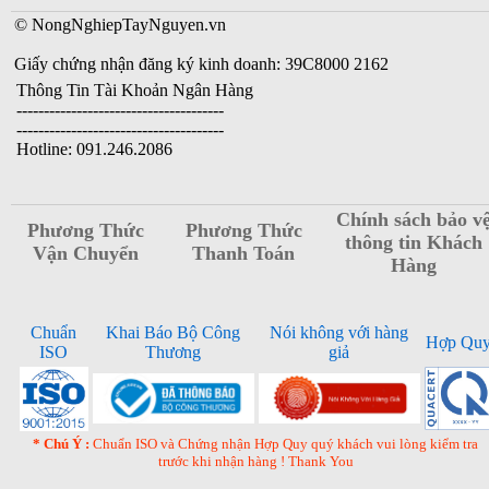
© NongNghiepTayNguyen.vn
Giấy chứng nhận đăng ký kinh doanh: 39C8000 2162
Thông Tin Tài Khoản Ngân Hàng
--------------------------------------
--------------------------------------
Hotline: 091.246.2086
Chính sách bảo v
Phương Thức
Phương Thức
thông tin Khách
Vận Chuyển
Thanh Toán
Hàng
Chuẩn
Khai Báo Bộ Công
Nói không với hàng
Hợp Qu
ISO
Thương
giả
* Chú Ý :
Chuẩn ISO và Chứng nhận Hợp Quy quý khách vui lòng kiểm tra
trước khi nhận hàng ! Thank You