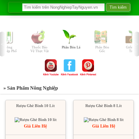
Nông
Thuốc Bảo
Phân Bón Lá
Phân Bón
Giống C
Nghiệp Phố
Vệ Thực Vật
Gốc
Trồng
» Sản Phẩm Nông Nghiệp
Rượu Ghè Bình 10 Lít
Rượu Ghè Bình 8 Lít
Giá Liên Hệ
Giá Liên Hệ