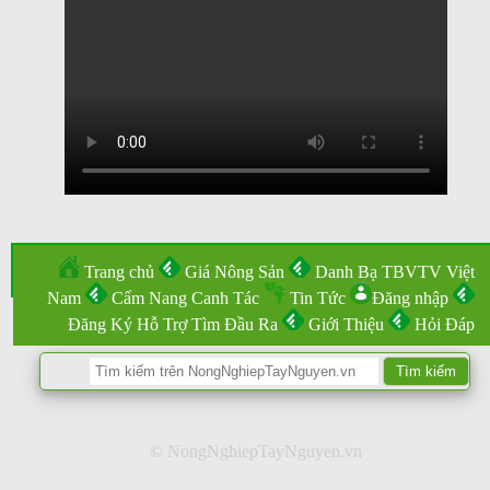
Trang chủ
Giá Nông Sản
Danh Bạ TBVTV Việt
Nam
Cẩm Nang Canh Tác
Tin Tức
Đăng nhập
Đăng Ký Hỗ Trợ Tìm Đầu Ra
Giới Thiệu
Hỏi Đáp
© NongNghiepTayNguyen.vn