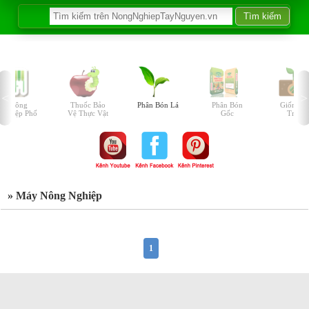
Nông
Thuốc Bảo
Phân Bón Lá
Phân Bón
Giống C
Nghiệp Phố
Vệ Thực Vật
Gốc
Trồng
» Máy Nông Nghiệp
1